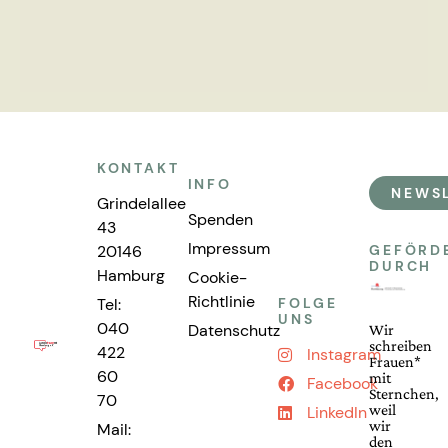
KONTAKT
INFO
NEWS
Grindelallee
Spenden
43
Impressum
20146
GEFÖRD
DURCH
Hamburg
Cookie-
Richtlinie
Tel:
FOLGE
UNS
040
Datenschutz
Wir
schreiben
422
Instagram
Frauen*
60
mit
Facebook
Sternchen,
70
weil
LinkedIn
wir
Mail:
den