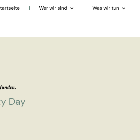
tartseite
Wer wir sind
Was wir tun
efunden.
ty Day