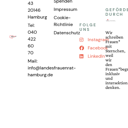
Spenden
43
Impressum
20146
GEFÖRD
DURCH
Hamburg
Cookie-
Richtlinie
Tel:
FOLGE
UNS
040
Datenschutz
Wir
schreiben
422
Instagram
Frauen*
60
mit
Facebook
Sternchen,
70
weil
LinkedIn
wir
Mail:
den
info@landesfrauenrat-
Frauen*begr
inklusiv
hamburg.de
und
intersektion
denken.