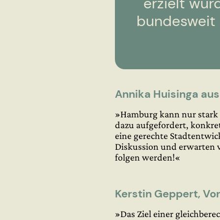
erzielt wur
bundesweit 
Annika Huisinga
aus
»Hamburg kann nur stark s
dazu aufgefordert, konkre
eine gerechte Stadtentwic
Diskussion und erwarten 
folgen werden!«
Kerstin Geppert
, Vo
»Das Ziel einer gleichbere