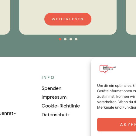
WEITERLESEN
INFO
FOLGE
Um dir ein optimales E
Spenden
Inst
Geräteinformationen z
Impressum
Face
zustimmst, können wir 
verarbeiten. Wenn du d
Cookie-Richtlinie
Link
Merkmale und Funktion
uenrat-
Datenschutz
Neti
AKZE