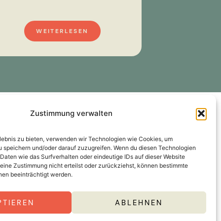
WEITERLESEN
WE
Zustimmung verwalten
 UNS
NEWSLETTER
rlebnis zu bieten, verwenden wir Technologien wie Cookies, um
agram
u speichern und/oder darauf zuzugreifen. Wenn du diesen Technologien
book
Daten wie das Surfverhalten oder eindeutige IDs auf dieser Website
GEFÖRDERT DURCH
eine Zustimmung nicht erteilst oder zurückziehst, können bestimmte
edIn
en beeinträchtigt werden.
quette
PTIEREN
ABLEHNEN