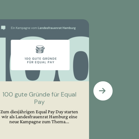
100 gute Gründe für Equal
Veranstalt
Pay
um d
Zum diesjährigen Equal Pay Day starten
In jedem Ja
wir als Landesfrauenrat Hamburg eine
Landesfr
neue Kampagne zum Thema...
Kooperation mi
p