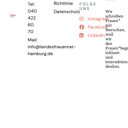
Richtlinie
Tel:
FOLGE
UNS
040
Datenschutz
Wir
schreiben
422
Instagram
Frauen*
60
mit
Facebook
Sternchen,
70
weil
LinkedIn
wir
Mail:
den
info@landesfrauenrat-
Frauen*begr
inklusiv
hamburg.de
und
intersektion
denken.