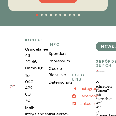
KONTAKT
INFO
NEWS
Grindelallee
Spenden
43
Impressum
20146
GEFÖRD
DURCH
Hamburg
Cookie-
Richtlinie
Tel:
FOLGE
UNS
040
Datenschutz
Wir
schreiben
422
Instagram
Frauen*
60
mit
Facebook
Sternchen,
70
weil
LinkedIn
wir
Mail:
den
info@landesfrauenrat-
Frauen*begr