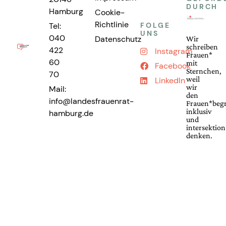
DURCH
Hamburg
Cookie-
Richtlinie
Tel:
FOLGE
UNS
040
Datenschutz
Wir
schreiben
422
Instagram
Frauen*
60
mit
Facebook
Sternchen,
70
weil
LinkedIn
wir
Mail:
den
info@landesfrauenrat-
Frauen*begr
inklusiv
hamburg.de
und
intersektion
denken.