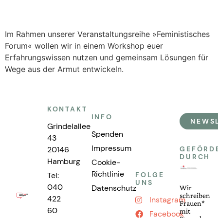
Im Rahmen unserer Veranstaltungsreihe »Feministisches
Forum« wollen wir in einem Workshop euer
Erfahrungswissen nutzen und gemeinsam Lösungen für
Wege aus der Armut entwickeln.
KONTAKT
INFO
NEWS
Grindelallee
Spenden
43
Impressum
20146
GEFÖRD
DURCH
Hamburg
Cookie-
Richtlinie
Tel:
FOLGE
UNS
040
Datenschutz
Wir
schreiben
422
Instagram
Frauen*
60
mit
Facebook