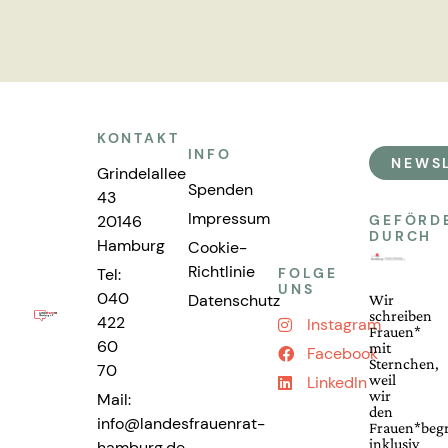
KONTAKT
INFO
NEWS
Grindelallee
Spenden
43
Impressum
20146
GEFÖRD
DURCH
Hamburg
Cookie-
Richtlinie
Tel:
FOLGE
UNS
040
Datenschutz
Wir
schreiben
422
Instagram
Frauen*
60
mit
Facebook
Sternchen,
70
weil
LinkedIn
wir
Mail:
den
info@landesfrauenrat-
Frauen*begr
inklusiv
hamburg.de