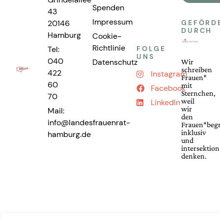
Spenden
43
Impressum
20146
GEFÖRD
DURCH
Hamburg
Cookie-
Richtlinie
Tel:
FOLGE
UNS
040
Datenschutz
Wir
schreiben
422
Instagram
Frauen*
60
mit
Facebook
Sternchen,
70
weil
LinkedIn
wir
Mail:
den
info@landesfrauenrat-
Frauen*begr
inklusiv
hamburg.de
und
intersektion
denken.