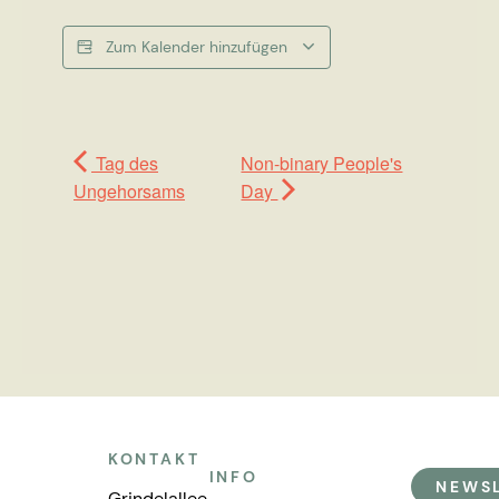
Zum Kalender hinzufügen
Tag des
Non-binary People's
Ungehorsams
Day
KONTAKT
INFO
NEWS
Grindelallee