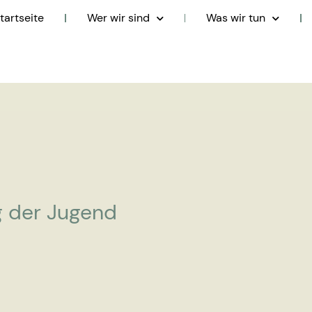
tartseite
Wer wir sind
Was wir tun
g der Jugend