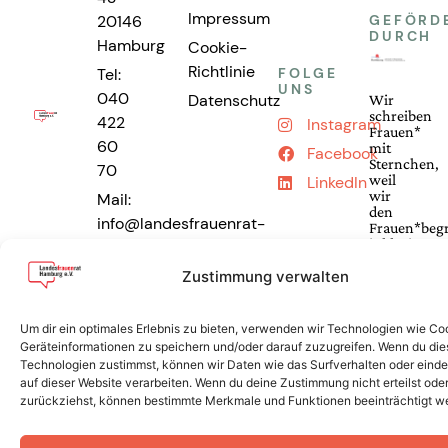
Impressum
20146
GEFÖRD
DURCH
Hamburg
Cookie-
Richtlinie
Tel:
FOLGE
UNS
040
Datenschutz
Wir
schreiben
422
Instagram
Frauen*
60
mit
Facebook
Sternchen,
70
weil
LinkedIn
wir
Mail:
den
info@landesfrauenrat-
Frauen*begr
inklusiv
hamburg.de
und
Zustimmung verwalten
intersektion
denken.
Um dir ein optimales Erlebnis zu bieten, verwenden wir Technologien wie Co
Geräteinformationen zu speichern und/oder darauf zuzugreifen. Wenn du di
Technologien zustimmst, können wir Daten wie das Surfverhalten oder einde
auf dieser Website verarbeiten. Wenn du deine Zustimmung nicht erteilst ode
zurückziehst, können bestimmte Merkmale und Funktionen beeinträchtigt w